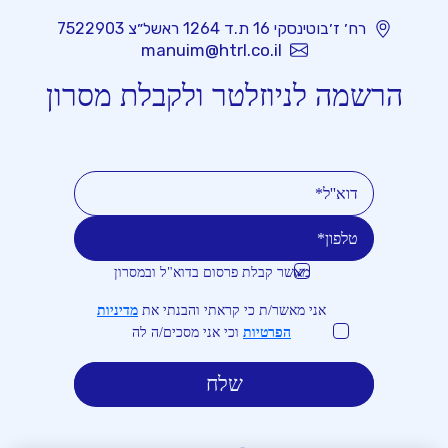
רח׳ ז׳בוטינסקי 16 ת.ד 1264 ראשל״צ 7522903
manuim@htrl.co.il
הרשמה לניוזלטר ולקבלת מסרון
מאשר קבלת פרסום בדוא"ל ובמסרון
טלפון
דוא''ל
אני מאשר/ת כי קראתי והבנתי את
מדיניות
הפרטיות
וכי אני מסכים/ה לה